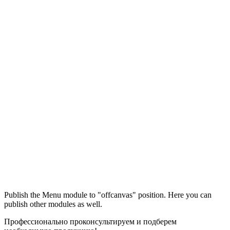
Максим
М
Publish the Menu module to "offcanvas" position. Here you can
● консультант ПРОФСНАБ
publish other modules as well.
Профессионально проконсультируем и подберем