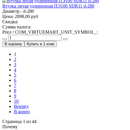
Втулка литая удлиненная ПЭ100 SDR11 d-280
Диаметр - d-280
Цена:
2898,00 руб
Скидка:
Сумма налога:
Price / COM_VIRTUEMART_UNIT_SYMBOL_:
Купить в 1 клик
1
2
3
4
5
6
7
8
9
10
Вперёд
В конец
Страница 1 из 44
Почему