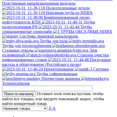
Пластиковые канализационные колодцы
Полиэтиленовые детали
Напорная труба из НПВХ
Комбинированный песко-
нефтеуловитель КПН
Трубы
полиэтиленовая PN
Трубы
спиральновитые спиролайн
ТРУБЫ ОБСАДНЫЕ НПВХ
Системы ливневой канализации
Трубы для пола
Трубы для теплоснабжения
Стальные отводы
Люк
полимерный
Станции очистки
инфицированных стоков
Погружные
насосы и оборудование (Российского пр-ва)
Проектирование
Септики
Трубы гофрированные
Прочистные машины
Телеинспекция
Оставьте поле поиска пустым, чтобы
найти все товары, или введите поисковый запрос, чтобы
найти конкретный товар.
Z-A