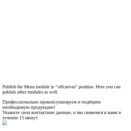
Максим
М
✕
● консультант ПРОФСНАБ
Publish the Menu module to "offcanvas" position. Here you can
publish other modules as well.
Здравствуйте! Меня зовут Максим, я 
Профессионально проконсультируем и подберем
консультант компании ПРОФСНАБ. Помогу 
необходимую продукцию!
подобрать трубы, фитинги, колодцы или 
Укажите свои контактные данные, и мы свяжемся в вами в
насосное оборудование под вашу задачу и 
течение 15 минут
рассчитаю стоимость. Что вас интересует?