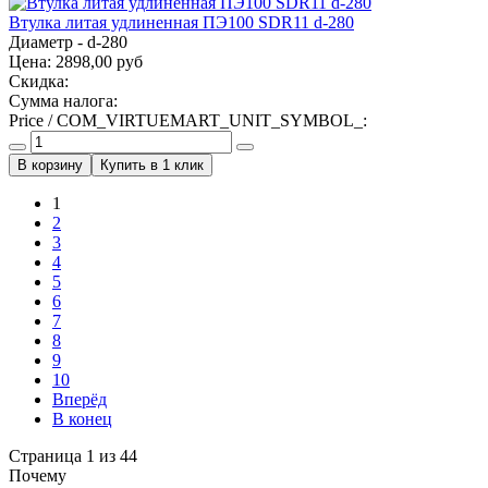
Втулка литая удлиненная ПЭ100 SDR11 d-280
Диаметр - d-280
Цена:
2898,00 руб
Скидка:
Сумма налога:
Price / COM_VIRTUEMART_UNIT_SYMBOL_:
Купить в 1 клик
1
2
3
4
5
6
7
8
9
10
Вперёд
В конец
Страница 1 из 44
Почему