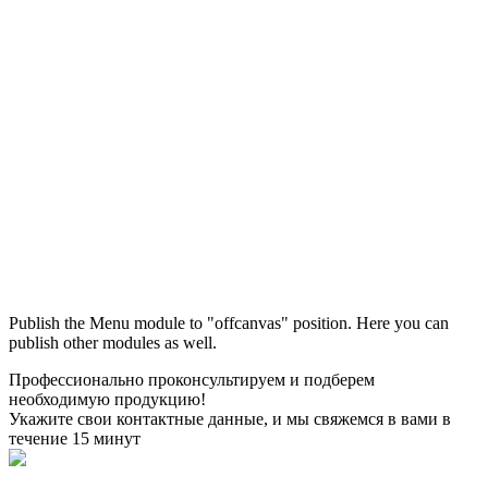
Максим
М
Publish the Menu module to "offcanvas" position. Here you can
● консультант ПРОФСНАБ
publish other modules as well.
Профессионально проконсультируем и подберем
необходимую продукцию!
Укажите свои контактные данные, и мы свяжемся в вами в
течение 15 минут