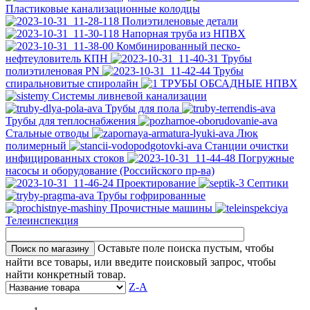
Пластиковые канализационные колодцы
Полиэтиленовые детали
Напорная труба из НПВХ
Комбинированный песко-
нефтеуловитель КПН
Трубы
полиэтиленовая PN
Трубы
спиральновитые спиролайн
ТРУБЫ ОБСАДНЫЕ НПВХ
Системы ливневой канализации
Трубы для пола
Трубы для теплоснабжения
Стальные отводы
Люк
полимерный
Станции очистки
инфицированных стоков
Погружные
насосы и оборудование (Российского пр-ва)
Проектирование
Септики
Трубы гофрированные
Прочистные машины
Телеинспекция
Оставьте поле поиска пустым, чтобы
найти все товары, или введите поисковый запрос, чтобы
найти конкретный товар.
Z-A