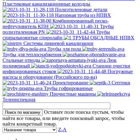
Пластиковые канализационные колодцы
Полиэтиленовые детали
Напорная труба из НПВХ
Комбинированный песко-
нефтеуловитель КПН
Трубы
полиэтиленовая PN
Трубы
спиральновитые спиролайн
ТРУБЫ ОБСАДНЫЕ НПВХ
Системы ливневой канализации
Трубы для пола
Трубы для теплоснабжения
Стальные отводы
Люк
полимерный
Станции очистки
инфицированных стоков
Погружные
насосы и оборудование (Российского пр-ва)
Проектирование
Септики
Трубы гофрированные
Прочистные машины
Телеинспекция
Оставьте поле поиска пустым, чтобы
найти все товары, или введите поисковый запрос, чтобы
найти конкретный товар.
Z-A