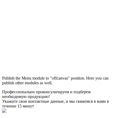
Максим
М
Publish the Menu module to "offcanvas" position. Here you can
● консультант ПРОФСНАБ
publish other modules as well.
Профессионально проконсультируем и подберем
необходимую продукцию!
Укажите свои контактные данные, и мы свяжемся в вами в
течение 15 минут