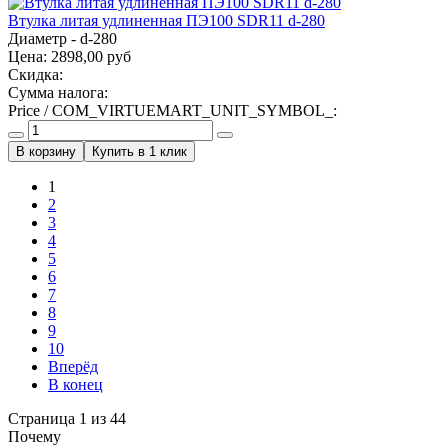
Втулка литая удлиненная ПЭ100 SDR11 d-280
Диаметр - d-280
Цена:
2898,00 руб
Скидка:
Сумма налога:
Price / COM_VIRTUEMART_UNIT_SYMBOL_:
Купить в 1 клик
1
2
3
4
5
6
7
8
9
10
Вперёд
В конец
Страница 1 из 44
Почему