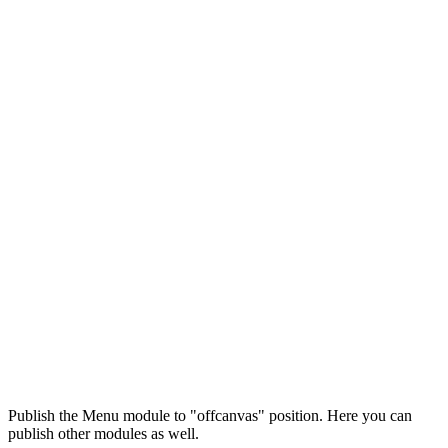
Максим
М
Publish the Menu module to "offcanvas" position. Here you can
● консультант ПРОФСНАБ
publish other modules as well.