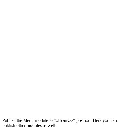
Максим
М
Publish the Menu module to "offcanvas" position. Here you can
● консультант ПРОФСНАБ
publish other modules as well.