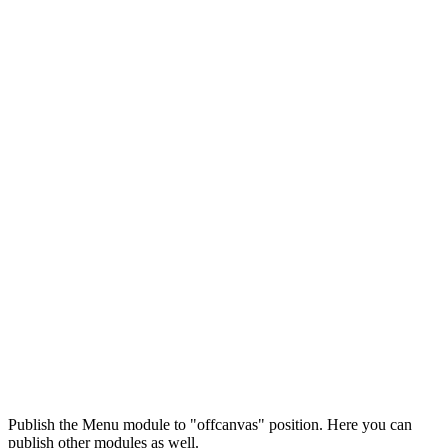
Максим
М
Publish the Menu module to "offcanvas" position. Here you can
● консультант ПРОФСНАБ
publish other modules as well.