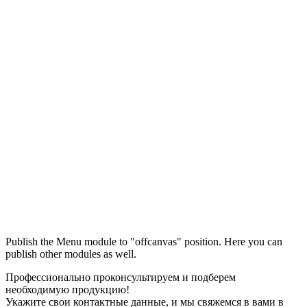
Максим
М
Publish the Menu module to "offcanvas" position. Here you can
● консультант ПРОФСНАБ
publish other modules as well.
Профессионально проконсультируем и подберем
необходимую продукцию!
Укажите свои контактные данные, и мы свяжемся в вами в