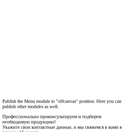
Максим
М
Publish the Menu module to "offcanvas" position. Here you can
● консультант ПРОФСНАБ
publish other modules as well.
Профессионально проконсультируем и подберем
необходимую продукцию!
Укажите свои контактные данные, и мы свяжемся в вами в