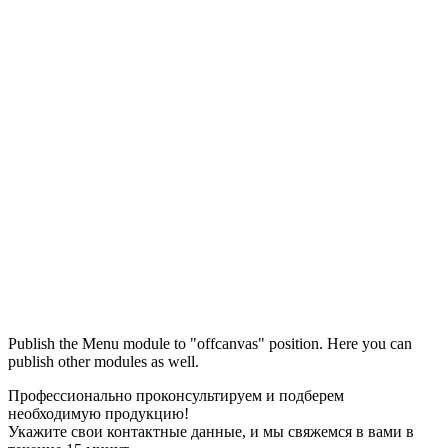
Максим
М
Publish the Menu module to "offcanvas" position. Here you can
● консультант ПРОФСНАБ
publish other modules as well.
Профессионально проконсультируем и подберем
необходимую продукцию!
Укажите свои контактные данные, и мы свяжемся в вами в