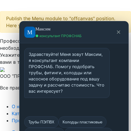
Publish the Menu module to "offcanvas" position.
Here you can publish other modules as well.
Максим
М
✕
● консультант ПРОФСНАБ
Профессионально проконсультируем и подберем
необходимую продукцию!
Здравствуйте! Меня зовут Максим, 
Укажите свои контактные данные, и мы свяжемся в
я консультант компании 
вами в течение 15 минут
ПРОФСНАБ. Помогу подобрать 
трубы, фитинги, колодцы или 
ООО “ПРОФСНАБ”.
насосное оборудование под вашу 
задачу и рассчитаю стоимость. Что 
Все права защищены.
вас интересует?
О нас
Каталог
Проектирование
Трубы ПЭ/ПВХ
Колодцы пластиковые