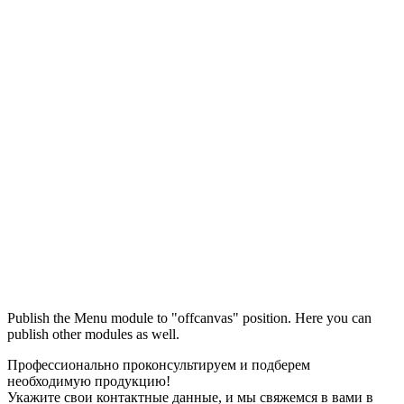
Максим
М
Publish the Menu module to "offcanvas" position. Here you can
● консультант ПРОФСНАБ
publish other modules as well.
Профессионально проконсультируем и подберем
необходимую продукцию!
Укажите свои контактные данные, и мы свяжемся в вами в