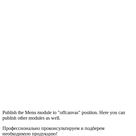
Максим
М
Publish the Menu module to "offcanvas" position. Here you can
● консультант ПРОФСНАБ
publish other modules as well.
Профессионально проконсультируем и подберем
необходимую продукцию!