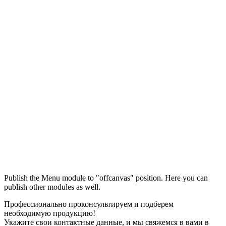
Максим
М
Publish the Menu module to "offcanvas" position. Here you can
● консультант ПРОФСНАБ
publish other modules as well.
Профессионально проконсультируем и подберем
необходимую продукцию!
Укажите свои контактные данные, и мы свяжемся в вами в