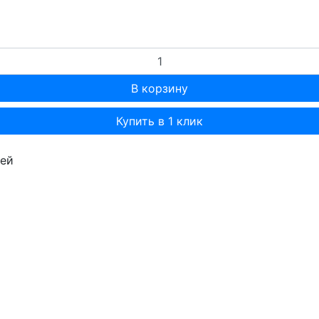
Купить в 1 клик
лей
т