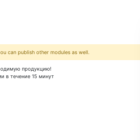
ou can publish other modules as well.
ходимую продукцию!
и в течение 15 минут