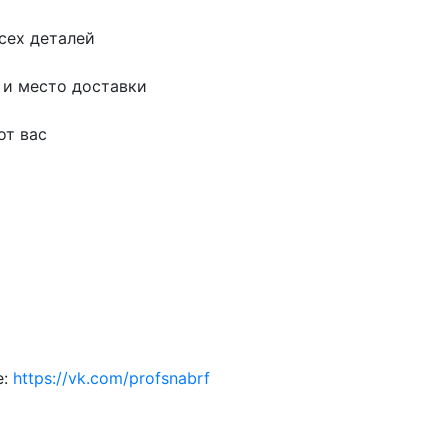
сех деталей
 и место доставки
от вас
е:
https://vk.com/profsnabrf