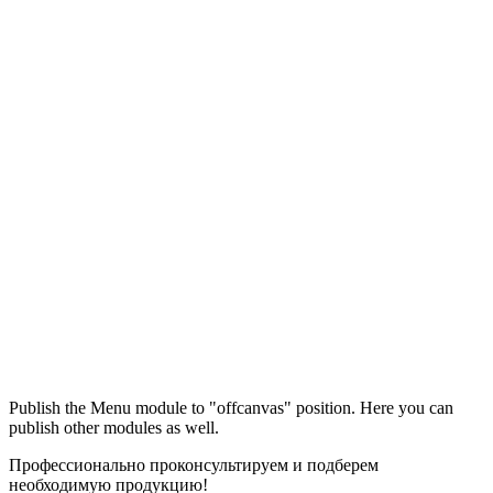
Максим
М
Publish the Menu module to "offcanvas" position. Here you can
● консультант ПРОФСНАБ
publish other modules as well.
Профессионально проконсультируем и подберем
необходимую продукцию!