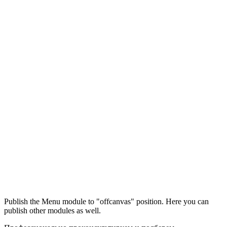
Максим
М
Publish the Menu module to "offcanvas" position. Here you can
● консультант ПРОФСНАБ
publish other modules as well.