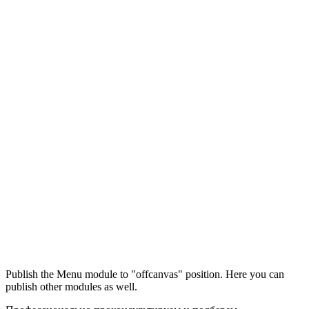
Максим
М
Publish the Menu module to "offcanvas" position. Here you can
● консультант ПРОФСНАБ
publish other modules as well.