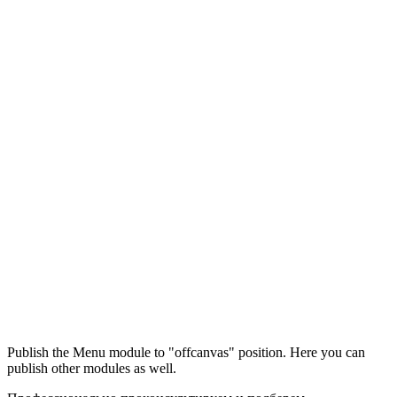
Максим
М
Publish the Menu module to "offcanvas" position. Here you can
● консультант ПРОФСНАБ
publish other modules as well.