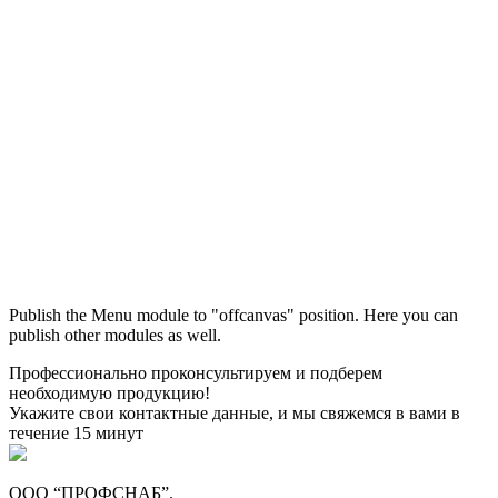
Максим
М
Publish the Menu module to "offcanvas" position. Here you can
● консультант ПРОФСНАБ
publish other modules as well.
Профессионально проконсультируем и подберем
необходимую продукцию!
Укажите свои контактные данные, и мы свяжемся в вами в
течение 15 минут
ООО “ПРОФСНАБ”.