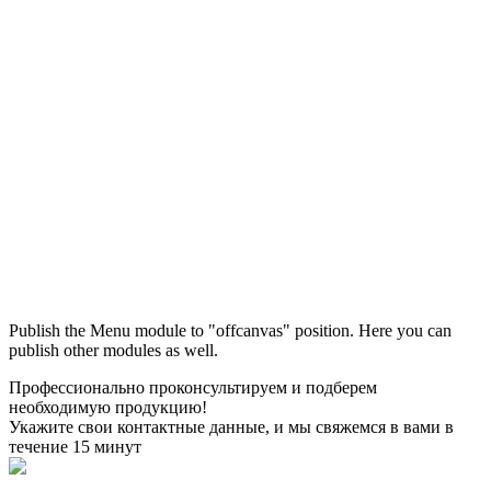
Максим
М
Publish the Menu module to "offcanvas" position. Here you can
● консультант ПРОФСНАБ
publish other modules as well.
Профессионально проконсультируем и подберем
необходимую продукцию!
Укажите свои контактные данные, и мы свяжемся в вами в
течение 15 минут