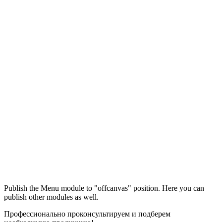
Максим
М
Publish the Menu module to "offcanvas" position. Here you can
● консультант ПРОФСНАБ
publish other modules as well.
Профессионально проконсультируем и подберем