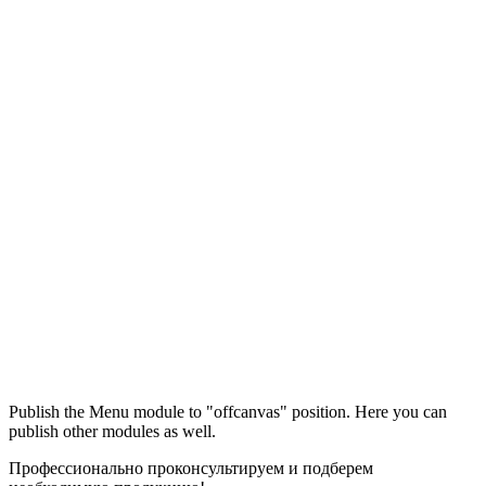
Максим
М
Publish the Menu module to "offcanvas" position. Here you can
● консультант ПРОФСНАБ
publish other modules as well.
Профессионально проконсультируем и подберем