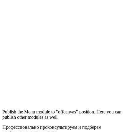
Максим
М
Publish the Menu module to "offcanvas" position. Here you can
● консультант ПРОФСНАБ
publish other modules as well.
Профессионально проконсультируем и подберем