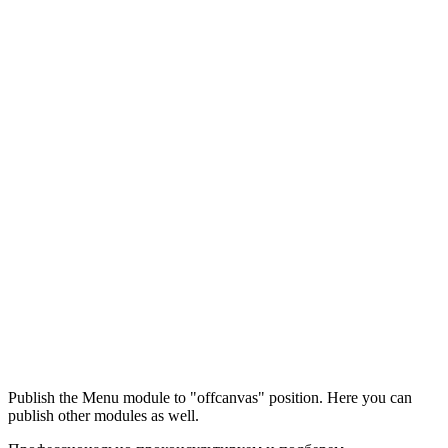
Максим
М
Publish the Menu module to "offcanvas" position. Here you can
● консультант ПРОФСНАБ
publish other modules as well.