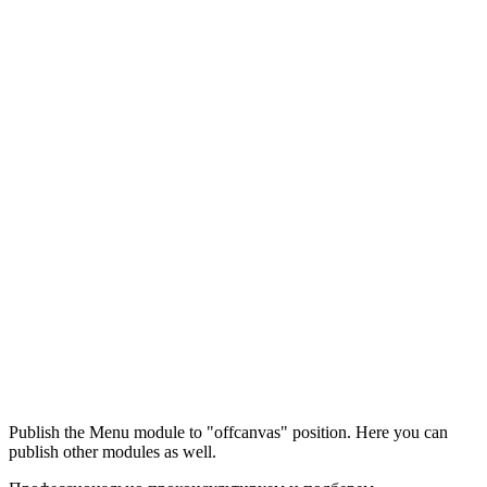
Максим
М
Publish the Menu module to "offcanvas" position. Here you can
● консультант ПРОФСНАБ
publish other modules as well.