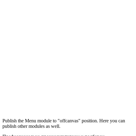
Максим
М
Publish the Menu module to "offcanvas" position. Here you can
● консультант ПРОФСНАБ
publish other modules as well.