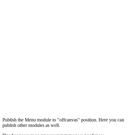
Максим
М
Publish the Menu module to "offcanvas" position. Here you can
● консультант ПРОФСНАБ
publish other modules as well.