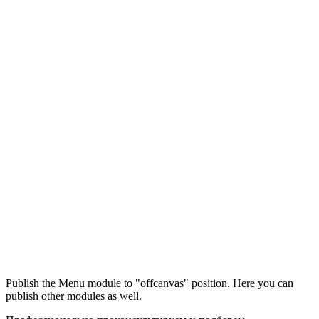
Максим
М
Publish the Menu module to "offcanvas" position. Here you can
● консультант ПРОФСНАБ
publish other modules as well.