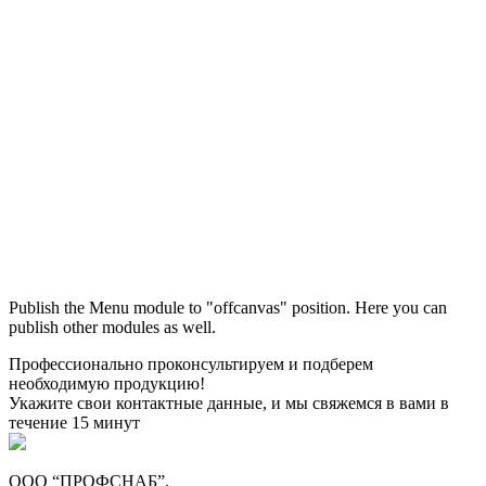
Максим
М
Publish the Menu module to "offcanvas" position. Here you can
● консультант ПРОФСНАБ
publish other modules as well.
Профессионально проконсультируем и подберем
необходимую продукцию!
Укажите свои контактные данные, и мы свяжемся в вами в
течение 15 минут
ООО “ПРОФСНАБ”.