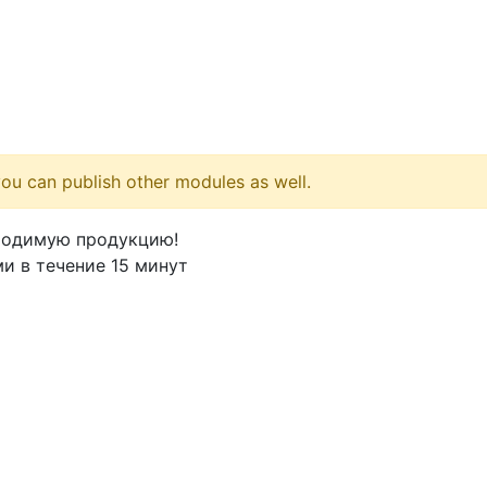
ou can publish other modules as well.
ходимую продукцию!
и в течение 15 минут