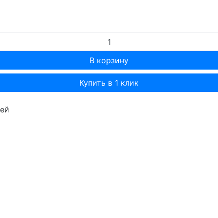
Купить в 1 клик
лей
т