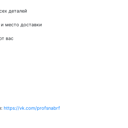
сех деталей
 и место доставки
от вас
е:
https://vk.com/profsnabrf