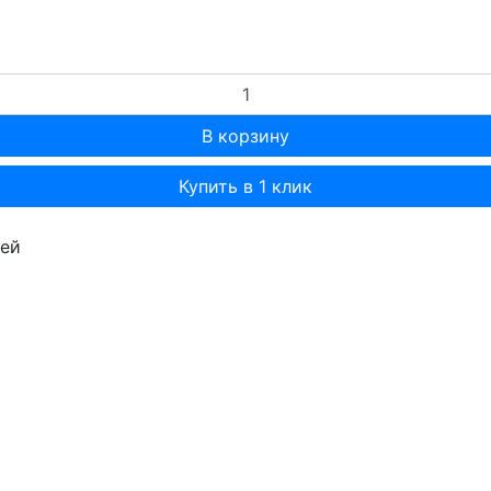
Купить в 1 клик
лей
т