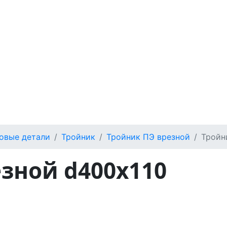
овые детали
Тройник
Тройник ПЭ врезной
Тройн
зной d400х110