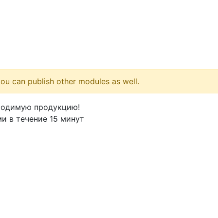
ou can publish other modules as well.
ходимую продукцию!
и в течение 15 минут