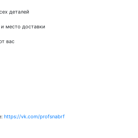
сех деталей
 и место доставки
от вас
е:
https://vk.com/profsnabrf