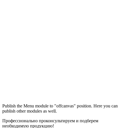
Максим
М
Publish the Menu module to "offcanvas" position. Here you can
● консультант ПРОФСНАБ
publish other modules as well.
Профессионально проконсультируем и подберем
необходимую продукцию!