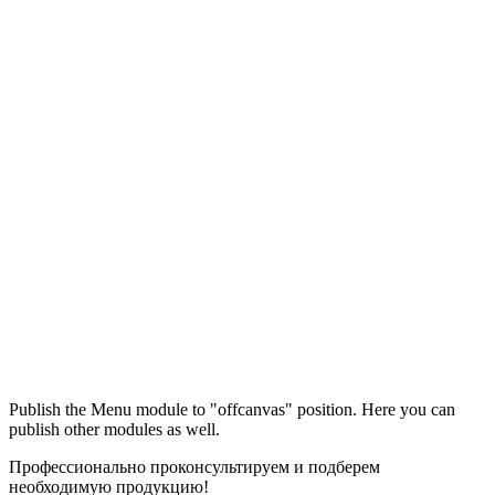
Максим
М
Publish the Menu module to "offcanvas" position. Here you can
● консультант ПРОФСНАБ
publish other modules as well.
Профессионально проконсультируем и подберем
необходимую продукцию!