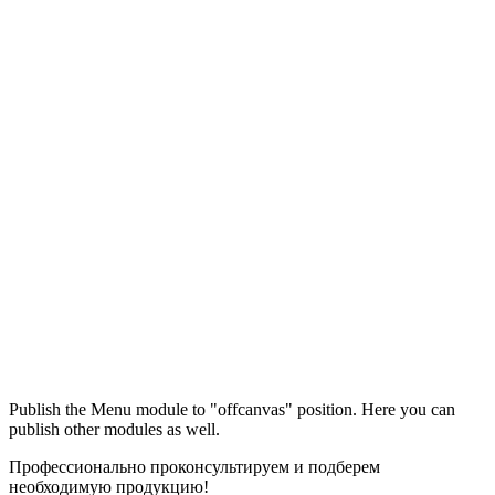
Максим
М
Publish the Menu module to "offcanvas" position. Here you can
● консультант ПРОФСНАБ
publish other modules as well.
Профессионально проконсультируем и подберем
необходимую продукцию!