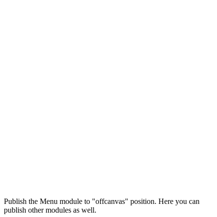
Максим
М
Publish the Menu module to "offcanvas" position. Here you can
● консультант ПРОФСНАБ
publish other modules as well.