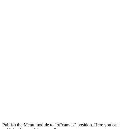
Максим
М
Publish the Menu module to "offcanvas" position. Here you can
● консультант ПРОФСНАБ