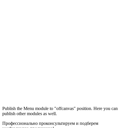
Максим
М
Publish the Menu module to "offcanvas" position. Here you can
● консультант ПРОФСНАБ
publish other modules as well.
Профессионально проконсультируем и подберем