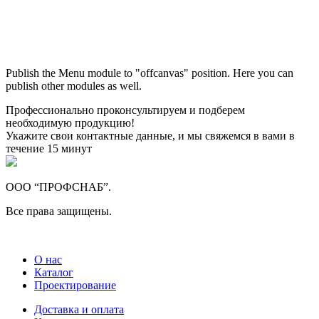
Максим
М
Publish the Menu module to "offcanvas" position. Here you can
● консультант ПРОФСНАБ
publish other modules as well.
Профессионально проконсультируем и подберем
необходимую продукцию!
Укажите свои контактные данные, и мы свяжемся в вами в
течение 15 минут
ООО “ПРОФСНАБ”.
Все права защищены.
О нас
Каталог
Проектирование
Доставка и оплата