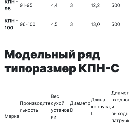
КПН -
91-95
4,4
3
12,2
500
95
КПН -
96-100
4,5
3
13,0
500
100
Модельный ряд
типоразмер КПН-С
Диамет
Вес
Длина
входно
Производите
сухой
Диаметр
корпуса,
и
льность
установ
D
L
выходн
Марка
ки
патруб