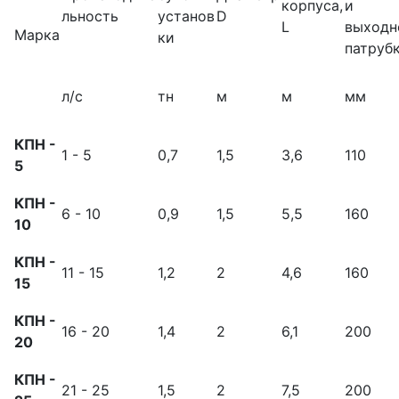
корпуса,
и
льность
установ
D
L
выходн
Марка
ки
патруб
л/с
тн
м
м
мм
КПН -
1 - 5
0,7
1,5
3,6
110
5
КПН -
6 - 10
0,9
1,5
5,5
160
10
КПН -
11 - 15
1,2
2
4,6
160
15
КПН -
16 - 20
1,4
2
6,1
200
20
КПН -
21 - 25
1,5
2
7,5
200