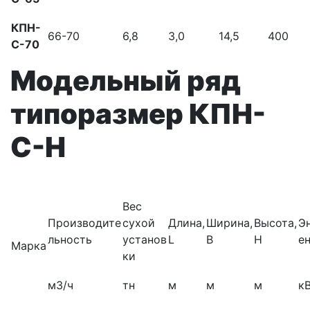
КПН-
66-70
6,8
3,0
14,5
400
С-70
Модельный ряд
типоразмер КПН-
С-Н
Вес
Производите
сухой
Длина,
Ширина,
Высота,
Э
льность
установ
L
В
Н
е
Марка
ки
м3/ч
тн
м
м
м
к