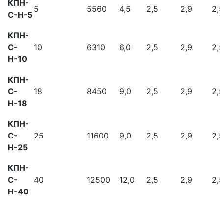
КПН-
5
5560
4,5
2,5
2,9
2,
С-Н-5
КПН-
С-
10
6310
6,0
2,5
2,9
2,
Н-10
КПН-
С-
18
8450
9,0
2,5
2,9
2,
Н-18
КПН-
С-
25
11600
9,0
2,5
2,9
2,
Н-25
КПН-
С-
40
12500
12,0
2,5
2,9
2,
Н-40