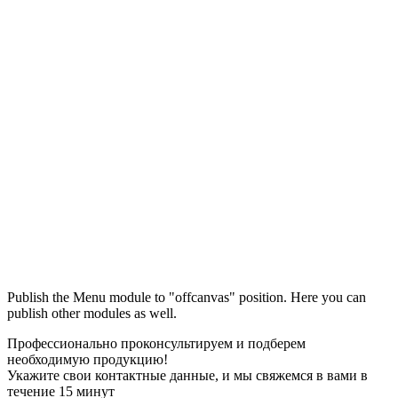
Максим
М
Publish the Menu module to "offcanvas" position. Here you can
● консультант ПРОФСНАБ
publish other modules as well.
Профессионально проконсультируем и подберем
необходимую продукцию!
Укажите свои контактные данные, и мы свяжемся в вами в
течение 15 минут