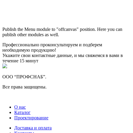
Максим
М
Publish the Menu module to "offcanvas" position. Here you can
● консультант ПРОФСНАБ
publish other modules as well.
Профессионально проконсультируем и подберем
необходимую продукцию!
Укажите свои контактные данные, и мы свяжемся в вами в
течение 15 минут
ООО “ПРОФСНАБ”.
Все права защищены.
О нас
Каталог
Проектирование
Доставка и оплата