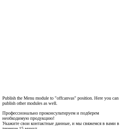
Максим
М
Publish the Menu module to "offcanvas" position. Here you can
● консультант ПРОФСНАБ
publish other modules as well.
Профессионально проконсультируем и подберем
необходимую продукцию!
Укажите свои контактные данные, и мы свяжемся в вами в
течение 15 минут